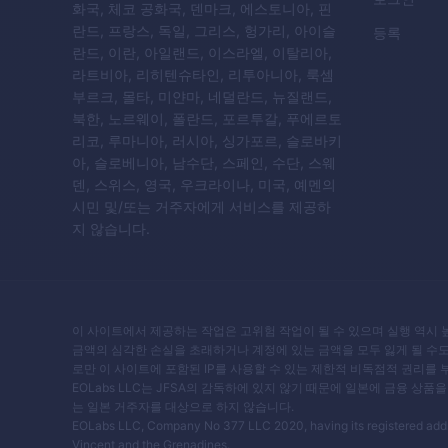
화국, 체코 공화국, 덴마크, 에스토니아, 핀
란드, 프랑스, 독일, 그리스, 헝가리, 아이슬
등록
란드, 이란, 아일랜드, 이스라엘, 이탈리아,
라트비아, 리히텐슈타인, 리투아니아, 룩셈
부르크, 몰타, 미얀마, 네덜란드, 뉴질랜드,
북한, 노르웨이, 폴란드, 포르투갈, 푸에르토
리코, 루마니아, 러시아, 싱가포르, 슬로바키
아, 슬로베니아, 남수단, 스페인, 수단, 스웨
덴, 스위스, 영국, 우크라이나, 미국, 예멘의
시민 및/또는 거주자에게 서비스를 제공하
지 않습니다.
이 사이트에서 제공하는 작업은 고위험 작업이 될 수 있으며 실행 역시 
금액의 심각한 손실을 초래하거나 계정에 있는 금액을 모두 잃게 될 수
로만 이 사이트에 포함된 IP를 사용할 수 있는 제한적 비독점적 권리를
EOLabs LLC는 JFSA의 감독하에 있지 않기 때문에 일본에 금융 
는 일본 거주자를 대상으로 하지 않습니다.
EOLabs LLC, Company No 377 LLC 2020, having its registered address
Vincent and the Grenadines.